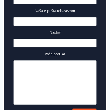
Vaša e-pošta (obavezno)
Naslov
Vaša poruka