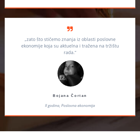
„zato što stičemo znanja iz oblasti poslovne
ekonomije koja su aktuelna i tražena na tržištu
rada.“
Bojana Čortan
II godina, Poslovna ekonomija