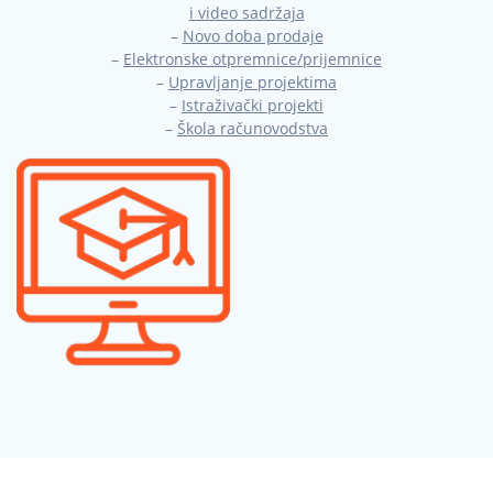
i video sadržaja
–
Novo doba prodaje
–
Elektronske otpremnice/prijemnice
–
Upravljanje projektima
–
Istraživački projekti
–
Škola računovodstva