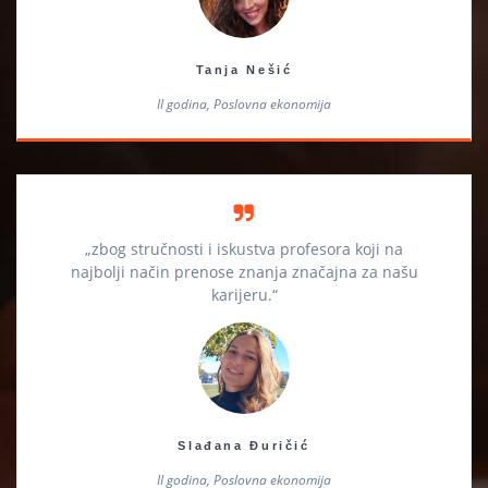
Tanja Nešić
II godina, Poslovna ekonomija
„zbog stručnosti i iskustva profesora koji na
najbolji način prenose znanja značajna za našu
karijeru.“
Slađana Đuričić
II godina, Poslovna ekonomija