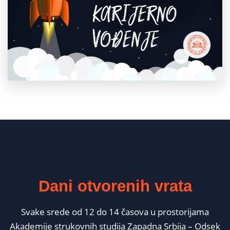
Dani otvorenih vrata
Svake srede od 12 do 14 časova u prostorijama
Akademije strukovnih studija Zapadna Srbija – Odsek