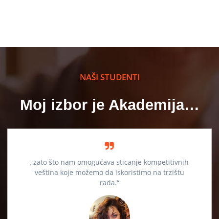
NAŠI STUDENTI
Moj izbor je Akademija…
„zato što nam omogućava sticanje kompetitivnih
veština koje možemo da iskoristimo na trzištu
rada.“