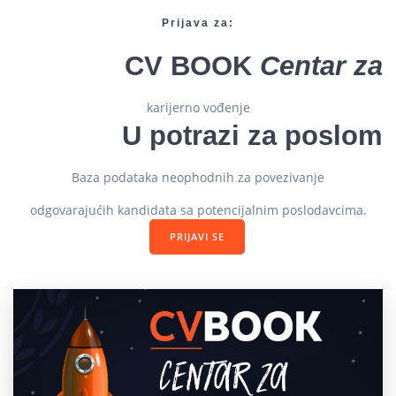
Prijava za:
CV BOOK
Centar za
karijerno vođenje
U potrazi za poslom
Baza podataka neophodnih za povezivanje
odgovarajućih kandidata sa potencijalnim poslodavcima.
PRIJAVI SE